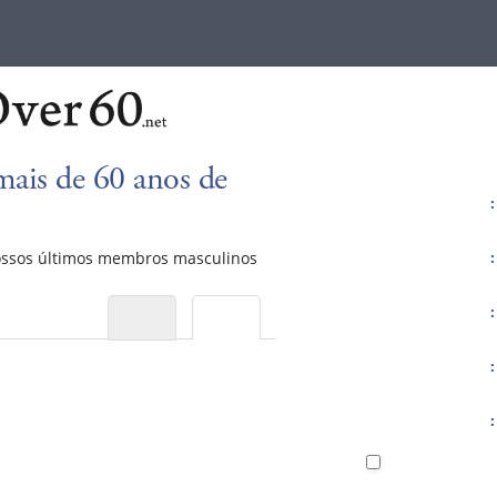
ais de 60 anos de
:
ossos últimos membros masculinos
:
:
:
: