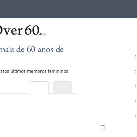
mais de 60 anos de
:
ossos últimos membros femininos
:
:
:
: